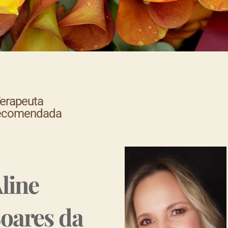
Terapeuta
ecomendada
line
oares da