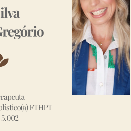
ilva
regório
erapeuta
lístico(a) FTHPT
 5.002