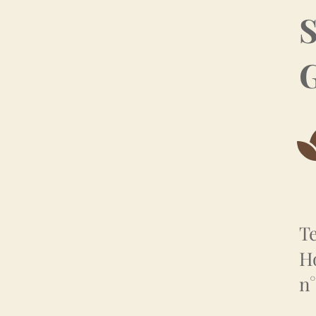
S
G
T
Ho
n°