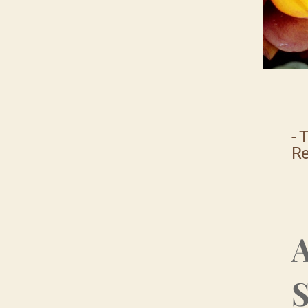
- 
R
A
S