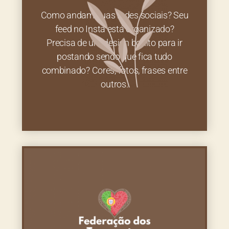
Como andam suas redes sociais? Seu
feed no Insta está organizado?
Precisa de um design bonito para ir
postando sendo que fica tudo
combinado? Cores, fotos, frases entre
outros.