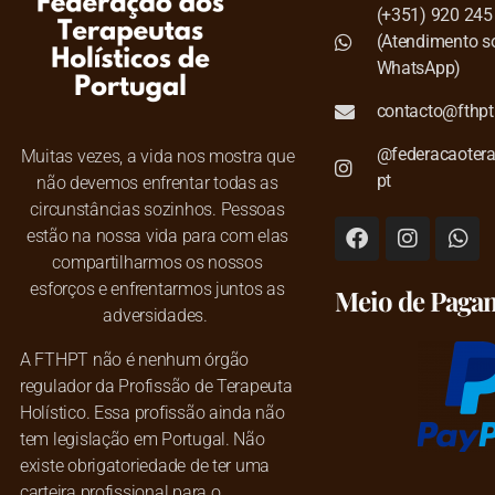
(+351) 920 245
(Atendimento s
WhatsApp)
contacto@fthpt
@federacaotera
Muitas vezes, a vida nos mostra que
pt
não devemos enfrentar todas as
circunstâncias sozinhos. Pessoas
estão na nossa vida para com elas
compartilharmos os nossos
esforços e enfrentarmos juntos as
Meio de Paga
adversidades.
A FTHPT não é nenhum órgão
regulador da Profissão de Terapeuta
Holístico. Essa profissão ainda não
tem legislação em Portugal. Não
existe obrigatoriedade de ter uma
carteira profissional para o