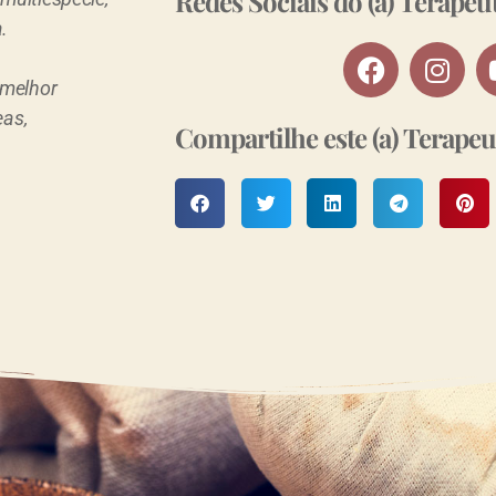
Redes Sociais do (a) Terapeu
.
 melhor
eas,
Compartilhe este (a) Terapeu