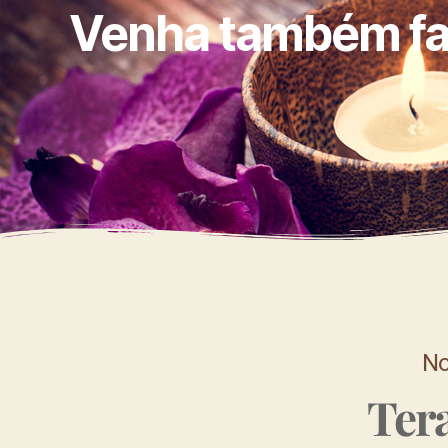
Venha também faz
No
Ter