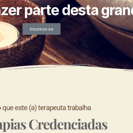
er parte desta grand
Inscreva-se
 que este (a) terapeuta trabalha
apias Credenciadas