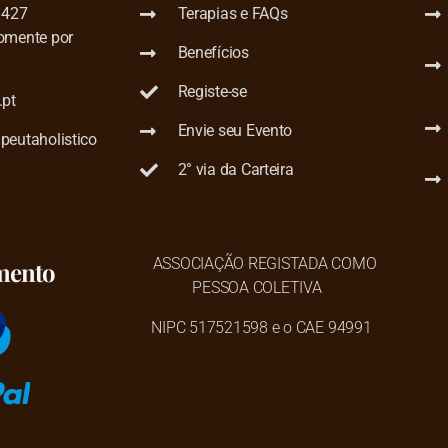
 427
Terapias e FAQs
omente por
Benefícios
Registe-se
.pt
Envie seu Evento
peutaholistico
2° via da Carteira
ASSOCIAÇÃO REGISTADA COMO
mento
PESSOA COLETIVA
NIPC 517521598 e o CAE 94991