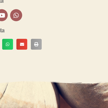
ta
ta