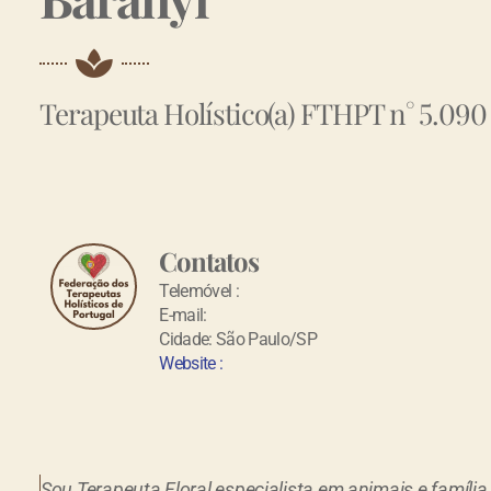
Terapeuta Holístico(a) FTHPT n° 5.090
Contatos
Telemóvel :
E-mail:
Cidade: São Paulo/SP
Website :
Sou Terapeuta Floral especialista em animais e família