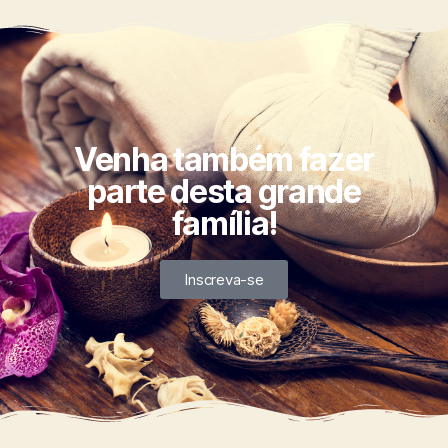
Venha também fazer
parte desta grande
família!
Inscreva-se